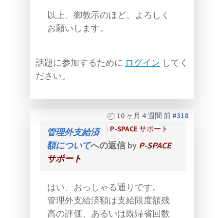
以上、御教示のほど、よろしく
お願いします。
話題に参加するために
ログイン
してく
ださい。
10 ヶ月 4 週間 前
#318
:
P-SPACE サポート
管理外支給済
額について
への返信 by
P-SPACE
サポート
はい、おっしゃる通りです。
管理外支給済額は支給限度額残
高の評価、あるいは既帰省回数