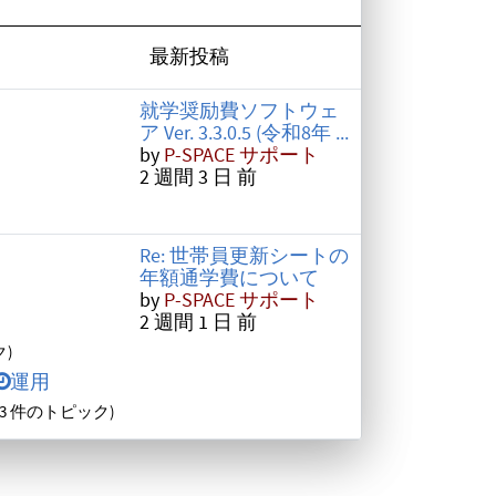
最新投稿
就学奨励費ソフトウェ
ア Ver. 3.3.0.5 (令和8年 ...
by
P-SPACE サポート
2 週間 3 日 前
Re: 世帯員更新シートの
年額通学費について
by
P-SPACE サポート
2 週間 1 日 前
ク)
運用
(3 件のトピック)