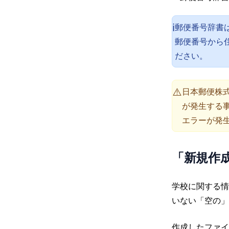
郵便番号辞書
ℹ️
郵便番号から
ださい。
日本郵便株
⚠️
が発生する
エラーが発
「新規作
学校に関する情
いない「空の」
作成したファイ