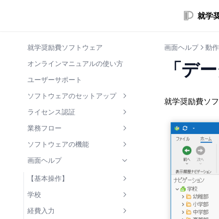
就学
就学奨励費ソフトウェア
画面ヘルプ
動作
「デー
オンラインマニュアルの使い方
ユーザーサポート
ソフトウェアのセットアップ
就学奨励費ソフ
セットアッププログラムの入手
ライセンス認証
ソフトウェアのインストール
オンライン認証
業務フロー
ライセンス認証
オンサイト認証
0. 年次更新処理
ソフトウェアの機能
ソフトウェアの起動
オンライン解除
1. 基礎情報の整理
データファイル
画面ヘルプ
ソフトウェアの更新
オンサイト解除
学校・学部の整理
2. 支弁区分決定
世帯情報の共有
【基本操作】
ソフトウェアのアンインストー
コンピュータの変更
児童生徒の整理
税情報の入力
3. 支給回の登録
兄弟姉妹の新入生の登録
年次更新処理
画面操作の基礎
学校
ル
世帯・世帯構成員の整理
区分決定
4. 使用経費入力
世帯員の所属世帯を変更
児童生徒の状況履歴
帳票出力
学校詳細
経費入力