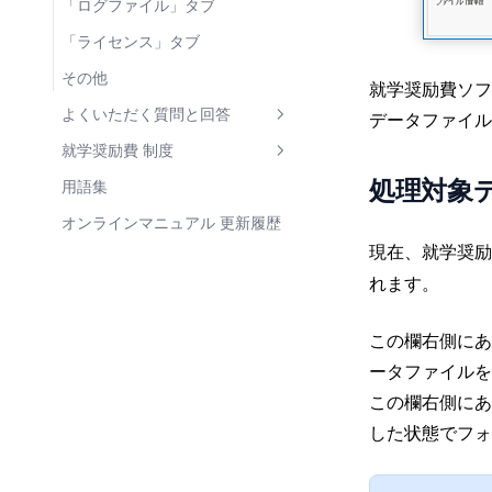
「ログファイル」タブ
世帯構成員更新シート 反映時パ
経費明細(教材代 相当)一覧
ラメータ
「ライセンス」タブ
基準日パラメータ
その他
就学奨励費ソフ
よくいただく質問と回答
データファイル
支弁区分が正しくない
就学奨励費 制度
処理対象
支給額が正しくない
支弁区分
用語集
帳票のデザインがおかしい
経費区分
オンラインマニュアル 更新履歴
現在、就学奨励
付添人経費が支給されない
支給額の計算
れます。
支給後に経費明細の誤入力に気
帳票
がついた場合の対処
この欄右側に
支給事務担当者が変更になった
ータファイルを
ときの手続き
この欄右側に
支給事務に使うコンピュータが
した状態でフォ
変更になったときの手続き