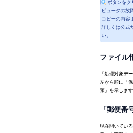
ボタンをク
ℹ️
ピュータの故
コピーの内容
詳しくは公式サ
い。
ファイル
「処理対象デー
左から順に「保
類」を示します
「郵便番
現在開いている