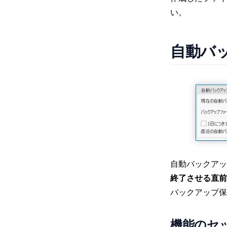
い。
自動バ
自動バックアッ
終了させる直前
バックアップ保
機能のセ