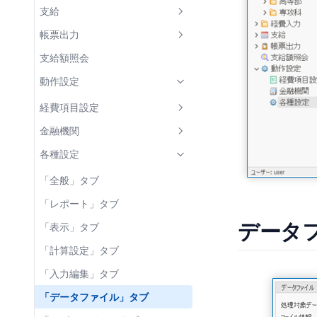
5. 支給処理
支給額計算
学部
経費明細とは
支給
支給額の計算
6. 状況報告
世帯構成員の教材代
児童生徒 一覧
個別編集
支給回 一覧
帳票出力
帳票出力(支給関連)
7. 支給年度終了後
世帯構成員 一括更新
児童生徒 詳細
一括入力
支給回 詳細
帳票 一覧
支給額照会
負担金等実績報告書
8. 適宜行う処理
帳票出力
世帯タブ
世帯構成員 詳細
一括変更
印刷プレビュー
動作設定
各種帳票の出力と保管
年度途中の支弁区分変更
支弁区分関連 帳票
導入時支援
世帯員タブ
状況履歴 詳細
一括削除
Excelファイル
経費項目設定
年次更新処理の準備
児童生徒の転校・転入・退学
収入額・需要額調書
支給関連 帳票
状況履歴タブ
Excelインポート
帳票パラメータ
経費項目設定 一覧
金融機関
データファイルのバックアップ
経費支弁段階調書
支給明細書
集計関連 帳票
支給履歴タブ
区分決定状況パラメータ
経費項目設定 詳細
金融機関 一覧
各種設定
支弁区分決定通知書
支給内訳一覧
支給状況報告書
補助簿
管理外支給済額タブ
区分決定通知書パラメータ
金融機関 詳細
「全般」タブ
個人別支給台帳
支給実績報告書
口座振込管理表
支給回パラメータ
支店 一覧
「レポート」タブ
状況/実績 比較一覧表
支給額集計表
支給明細書パラメータ
データ
支店 詳細
「表示」タブ
支給額計算書(児童生徒別)
児童生徒・世帯員一覧パラメー
「計算設定」タブ
タ
支給額計算書(費目別)
「入力編集」タブ
世帯構成員更新シート 生成時パ
支給限度額残高一覧
「データファイル」タブ
ラメータ
児童生徒・世帯員一覧