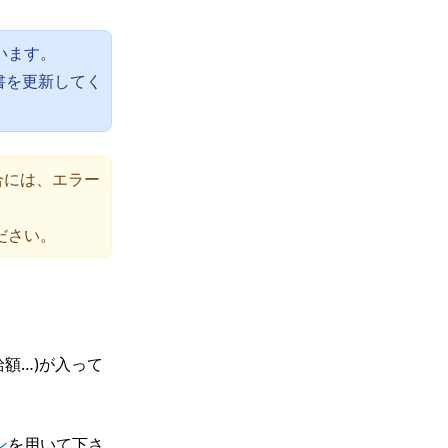
います。
書を更新してく
合には、エラー
ださい。
額…)が入って
ン
を用いて下さ