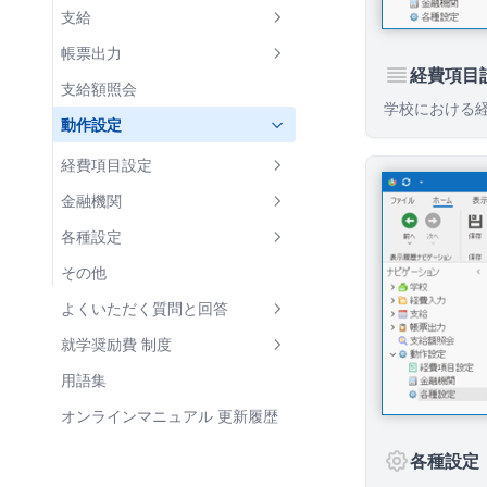
5. 支給処理
支給額計算
学部
経費明細とは
支給
支給額の計算
6. 状況報告
世帯構成員の教材代
児童生徒 一覧
個別編集
支給回 一覧
帳票出力
経費項目
帳票出力(支給関連)
7. 支給年度終了後
世帯構成員 一括更新
児童生徒 詳細
一括入力
支給回 詳細
帳票 一覧
支給額照会
学校における
負担金等実績報告書
8. 適宜行う処理
帳票出力
世帯タブ
世帯構成員 詳細
一括変更
印刷プレビュー
動作設定
各種帳票の出力と保管
年度途中の支弁区分変更
支弁区分関連 帳票
導入時支援
世帯員タブ
状況履歴 詳細
一括削除
Excelファイル
経費項目設定
年次更新処理の準備
児童生徒の転校・転入・退学
収入額・需要額調書
支給関連 帳票
状況履歴タブ
Excelインポート
帳票パラメータ
経費項目設定 一覧
金融機関
データファイルのバックアップ
経費支弁段階調書
支給明細書
集計関連 帳票
支給履歴タブ
区分決定状況パラメータ
経費項目設定 詳細
金融機関 一覧
各種設定
支弁区分決定通知書
支給内訳一覧
支給状況報告書
補助簿
管理外支給済額タブ
区分決定通知書パラメータ
金融機関 詳細
「全般」タブ
その他
個人別支給台帳
支給実績報告書
口座振込管理表
支給回パラメータ
支店 一覧
「レポート」タブ
よくいただく質問と回答
状況/実績 比較一覧表
支給額集計表
支給明細書パラメータ
支店 詳細
「表示」タブ
支弁区分が正しくない
就学奨励費 制度
支給額計算書(児童生徒別)
児童生徒・世帯員一覧パラメー
「計算設定」タブ
支給額が正しくない
支弁区分
用語集
タ
支給額計算書(費目別)
「入力編集」タブ
帳票のデザインがおかしい
経費区分
オンラインマニュアル 更新履歴
世帯構成員更新シート 生成時パ
支給限度額残高一覧
「データファイル」タブ
付添人経費が支給されない
支給額の計算
ラメータ
各種設定
児童生徒・世帯員一覧