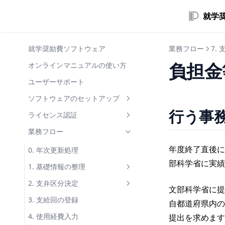
就学
就学奨励費ソフトウェア
業務フロー
7.
負担金
オンラインマニュアルの使い方
ユーザーサポート
ソフトウェアのセットアップ
行う事
セットアッププログラムの入手
ライセンス認証
ソフトウェアのインストール
オンライン認証
業務フロー
ライセンス認証
オンサイト認証
年度終了直後に
0. 年次更新処理
部科学省に実績
ソフトウェアの起動
オンライン解除
1. 基礎情報の整理
ソフトウェアの更新
オンサイト解除
学校・学部の整理
2. 支弁区分決定
文部科学省に提
ソフトウェアのアンインストー
コンピュータの変更
児童生徒の整理
税情報の入力
3. 支給回の登録
自都道府県内の
ル
世帯・世帯構成員の整理
区分決定
4. 使用経費入力
提出を求めます