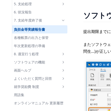
5. 支給処理
支給額の計算
6. 状況報告
ソフト
帳票出力(支給関連)
7. 支給年度終了後
負担金等実績報告書
提出期限までに
各種帳票の出力と保管
またソフトウェ
年次更新処理の準備
問生…)が正し
8. 適宜行う処理
年度途中の支弁区分変更
ソフトウェアの機能
児童生徒の転校・転入・退学
データファイル
画面ヘルプ
データファイルのバックアップ
世帯情報の共有
【基本操作】
よくいただく質問と回答
兄弟姉妹の新入生の登録
年次更新処理
画面操作の基礎
学校
支弁区分が正しくない
就学奨励費 制度
世帯員の所属世帯を変更
児童生徒の状況履歴
帳票出力
学校詳細
経費入力
支給額が正しくない
支弁区分
用語集
支給額計算
学部
経費明細とは
支給
帳票のデザインがおかしい
経費区分
オンラインマニュアル 更新履歴