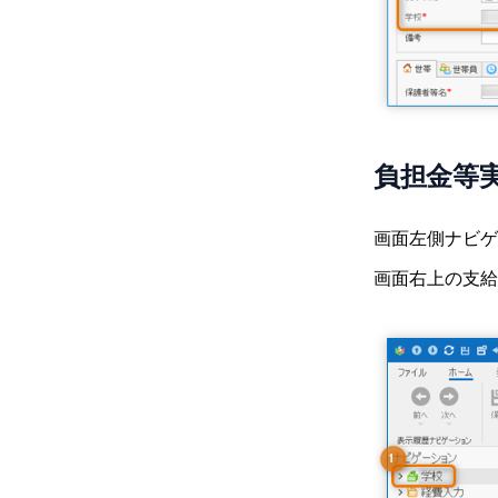
世帯構成員の教材代
児童生徒 一覧
個別編集
支給回 一覧
帳票出力
付添人経費が支給されない
支給額の計算
世帯構成員 一括更新
児童生徒 詳細
一括入力
支給回 詳細
帳票 一覧
支給額照会
支給後に経費明細の誤入力に気
帳票
がついた場合の対処
帳票出力
世帯タブ
世帯構成員 詳細
一括変更
印刷プレビュー
動作設定
支給事務担当者が変更になった
支弁区分関連 帳票
導入時支援
世帯員タブ
状況履歴 詳細
一括削除
Excelファイル
経費項目設定
その他
ときの手続き
収入額・需要額調書
支給関連 帳票
状況履歴タブ
Excelインポート
帳票パラメータ
経費項目設定 一覧
金融機関
支給事務に使うコンピュータが
負担金等
変更になったときの手続き
経費支弁段階調書
支給明細書
集計関連 帳票
支給履歴タブ
区分決定状況パラメータ
経費項目設定 詳細
金融機関 一覧
各種設定
支弁区分決定通知書
支給内訳一覧
支給状況報告書
補助簿
管理外支給済額タブ
区分決定通知書パラメータ
金融機関 詳細
「全般」タブ
画面左側ナビゲ
個人別支給台帳
支給実績報告書
口座振込管理表
支給回パラメータ
支店 一覧
「レポート」タブ
画面右上の支給
状況/実績 比較一覧表
支給額集計表
支給明細書パラメータ
支店 詳細
「表示」タブ
支給額計算書(児童生徒別)
児童生徒・世帯員一覧パラメー
「計算設定」タブ
タ
支給額計算書(費目別)
「入力編集」タブ
世帯構成員更新シート 生成時パ
支給限度額残高一覧
「データファイル」タブ
ラメータ
児童生徒・世帯員一覧
「ログファイル」タブ
世帯構成員更新シート 反映時パ
ラメータ
経費明細(教材代 相当)一覧
「ライセンス」タブ